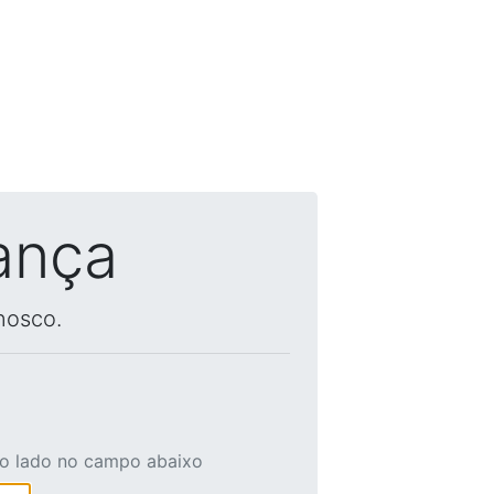
ança
nosco.
ao lado no campo abaixo