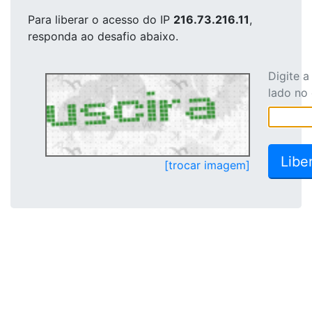
Para liberar o acesso
do IP
216.73.216.11
,
responda ao desafio abaixo.
Digite 
lado no
[trocar imagem]