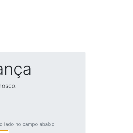
ança
nosco.
ao lado no campo abaixo