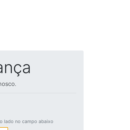
ança
nosco.
ao lado no campo abaixo